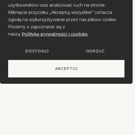
użytkowników oraz analizować ruch na stronie.
Kliknięcie przycisku „Akceptuj wszystkie” oznacza
zgodę na wykorzystywanie przez nas plików cookie.
Prosimy o zapoznanie się z
Dopraw kadr (pakiet rozszerzony)
naszą
Polityką prywatności i cookies
229,00
zł
DOSTOSUJ
ODRZUĆ
Zobacz produkt
AKCEPTUJ