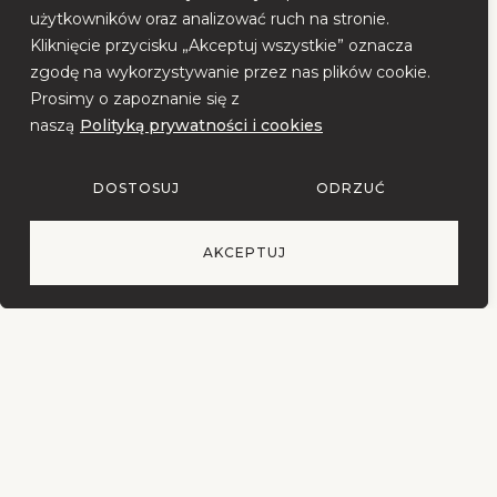
użytkowników oraz analizować ruch na stronie.
Kliknięcie przycisku „Akceptuj wszystkie” oznacza
zgodę na wykorzystywanie przez nas plików cookie.
Dopraw kadr (pakiet rozszerzony)
Prosimy o zapoznanie się z
229,00
zł
naszą
Polityką prywatności i cookies
Zobacz produkt
DOSTOSUJ
ODRZUĆ
AKCEPTUJ